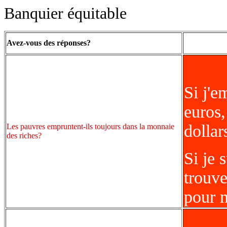
Banquier équitable
Avez-vous des réponses?
Si j'e
euros,
dollar
Les pauvres empruntent-ils toujours dans la monnaie
des riches?
Si je 
trouv
pour 