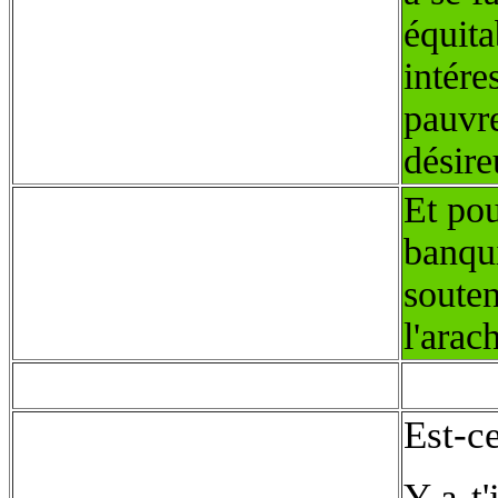
équit
intére
pauvre
désir
Et pou
banqui
souten
l'arac
Est-c
Y a-t'