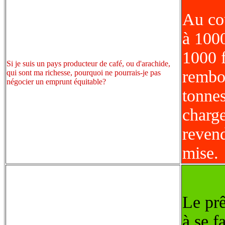
Au cou
à 1000
1000 f
Si je suis un pays producteur de café, ou d'arachide,
rembo
qui sont ma richesse, pourquoi ne pourrais-je pas
négocier un emprunt équitable?
tonnes
charg
revend
mise.
Le prê
à se f