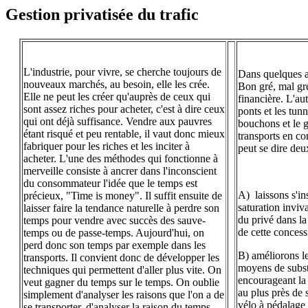
Gestion privatisée du trafic
L'industrie, pour vivre, se cherche toujours de
Dans quelques an
nouveaux marchés, au besoin, elle les crée.
Bon gré, mal gré
Elle ne peut les créer qu'auprès de ceux qui
financière. L'aut
sont assez riches pour acheter, c'est à dire ceux
ponts et les tun
qui ont déjà suffisance. Vendre aux pauvres
bouchons et le g
étant risqué et peu rentable, il vaut donc mieux
transports en 
fabriquer pour les riches et les inciter à
peut se dire deu
acheter.
L'une des méthodes qui fonctionne à
merveille consiste à ancrer dans l'inconscient
du consommateur l'idée que le temps est
A)
laissons s'in
précieux, "Time is money". Il suffit ensuite de
saturation inviv
laisser faire la tendance naturelle à perdre son
du privé dans la 
temps pour vendre avec succès des sauve-
de cette concess
temps ou de passe-temps.
Aujourd'hui, on
perd donc son temps par exemple dans les
B) améliorons le
transports. Il convient donc de développer les
moyens de subst
techniques qui permettent d'aller plus vite.
On
encourageant la 
veut gagner du temps sur le temps. On oublie
au plus près de 
simplement d'analyser les raisons que l'on a de
vélo à pédalage 
se transporter, d'analyser la raison du temps.